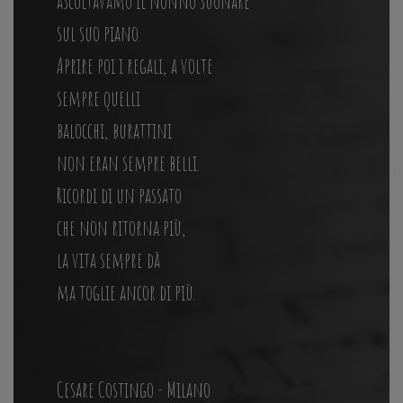
ascoltavamo il nonno suonare
sul suo piano.
Aprire poi i regali, a volte
sempre quelli
balocchi, burattini
non eran sempre belli.
Ricordi di un passato
che non ritorna più,
la vita sempre dà
ma toglie ancor di più.
Cesare Costingo - Milano