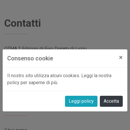
Contatti
OTMA 2 Edizioni di Euro Donato di Luzio
Via Cesare Cesariano 6
×
Consenso cookie
20154 Milano
info@otma2edizioni.it
Il nostro sito utilizza alcuni cookies. Leggi la nostra
3518443882
policy per saperne di più.
Leggi policy
Accetta
Inviaci un messaggio