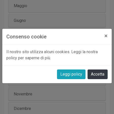
Maggio
Giugno
×
Luglio
Consenso cookie
Agosto
Il nostro sito utilizza alcuni cookies. Leggi la nostra
policy per saperne di più.
Settembre
Leggi policy
Accetta
Ottobre
Novembre
Dicembre